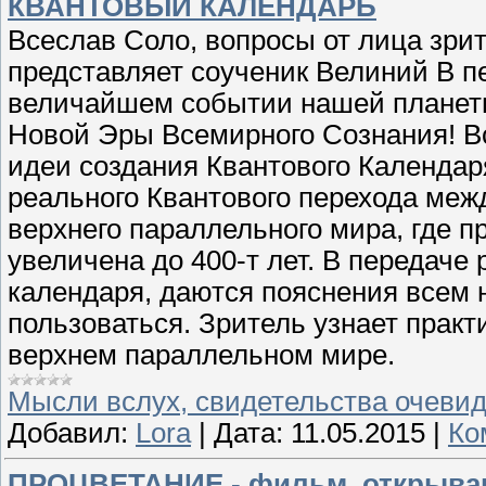
КВАНТОВЫЙ КАЛЕНДАРЬ
Всеслав Соло, вопросы от лица зри
представляет соученик Велиний В п
величайшем событии нашей планеты 
Новой Эры Всемирного Сознания! В
идеи создания Квантового Календар
реального Квантового перехода ме
верхнего параллельного мира, где 
увеличена до 400-т лет. В передаче 
календаря, даются пояснения всем 
пользоваться. Зритель узнает практ
верхнем параллельном мире.
Мысли вслух, свидетельства очеви
Добавил:
Lora
|
Дата:
11.05.2015
|
Ко
ПРОЦВЕТАНИЕ - фильм, открываю