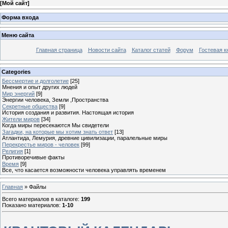
[
Мой сайт
]
Форма входа
Меню сайта
Главная страница
Новости сайта
Каталог статей
Форум
Гостевая к
Categories
Бессмертие и долголетие
[25]
Мнения и опыт других людей
Мир энергий
[9]
Энергии человека, Земли ,Пространства
Секретные общества
[9]
История создания и развития. Настоящая история
Жители миров
[34]
Когда миры пересекаются Мы свидетели
Загадки, на которые мы хотим знать ответ
[13]
Атлантида, Лемурия, древние цивилизации, паралельные миры
Перекрестье миров - человек
[99]
Религия
[1]
Противоречивые факты
Время
[9]
Все, что касается возможности человека управлять временем
Главная
»
Файлы
Всего материалов в каталоге
:
199
Показано материалов
:
1-10