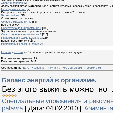
Энергии доноров
[5]
Здесь размещаются материалы об энергиях, которые человек может использовать и 
Персидская сказка.
[7]
Интервью с Бессмертным Встреча состоялась 9 июня 2010 года.
Четвертый вид
[15]
О том, что по ту сторону
Со всего мира по нитке
[83]
Все ото всюду.
Сопутствующая информация 1
[105]
Здесь полезная и интересная информация.
Сопутствующая информация 2
[110]
Информация к размышлению 1
[169]
Версии посетителей сайта.
Информация к размышлению 2
[107]
Главная
»
Статьи
» Специальные упражнения и рекомендации
В категории материалов
:
29
Показано материалов
:
1-15
Сортировать по
:
Дате
·
Названию
·
Рейтингу
·
Комментариям
·
Просмотрам
Баланс энергий в организме.
Без этого выжить можно, но 
Специальные упражнения и рекоме
palavra
|
Дата:
04.02.2010
|
Коммента