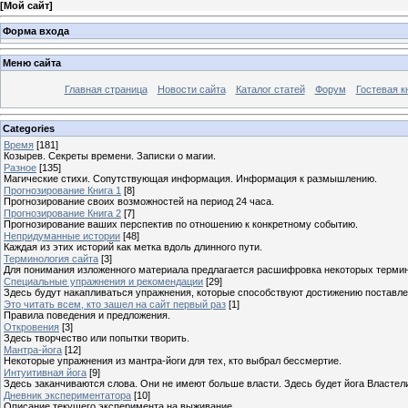
[
Мой сайт
]
Форма входа
Меню сайта
Главная страница
Новости сайта
Каталог статей
Форум
Гостевая к
Categories
Время
[181]
Козырев. Секреты времени. Записки о магии.
Разное
[135]
Магические стихи. Сопутствующая информация. Информация к размышлению.
Прогнозирование Книга 1
[8]
Прогнозирование своих возможностей на период 24 часа.
Прогнозирование Книга 2
[7]
Прогнозирование ваших перспектив по отношению к конкретному событию.
Непридуманные истории
[48]
Каждая из этих историй как метка вдоль длинного пути.
Терминология сайта
[3]
Для понимания изложенного материала предлагается расшифровка некоторых термин
Специальные упражнения и рекомендации
[29]
Здесь будут накапливаться упражнения, которые способствуют достижению поставле
Это читать всем, кто зашел на сайт первый раз
[1]
Правила поведения и предложения.
Откровения
[3]
Здесь творчество или попытки творить.
Мантра-йога
[12]
Некоторые упражнения из мантра-йоги для тех, кто выбрал бессмертие.
Интуитивная йога
[9]
Здесь заканчиваются слова. Они не имеют больше власти. Здесь будет йога Властели
Дневник экспериментатора
[10]
Описание текущего эксперимента на выживание